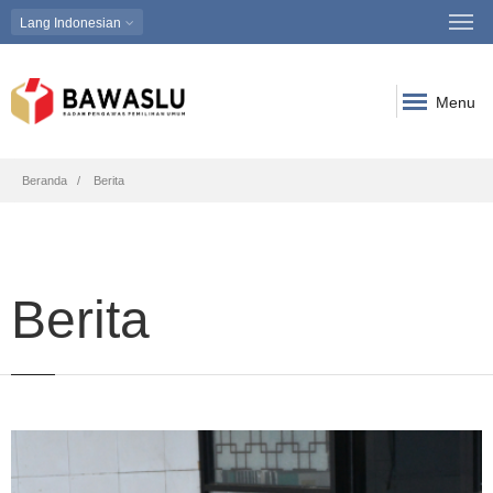
Lang
Indonesian
Menu
Breadcrumb
Beranda
Berita
Berita