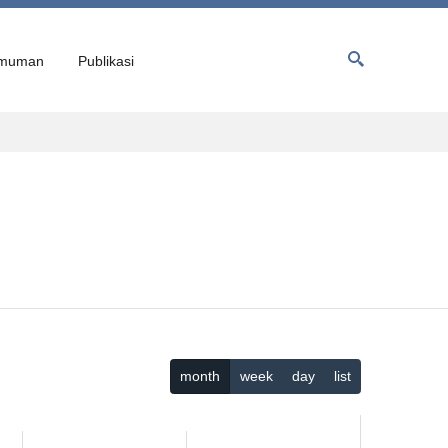
muman
Publikasi
month
week
day
list