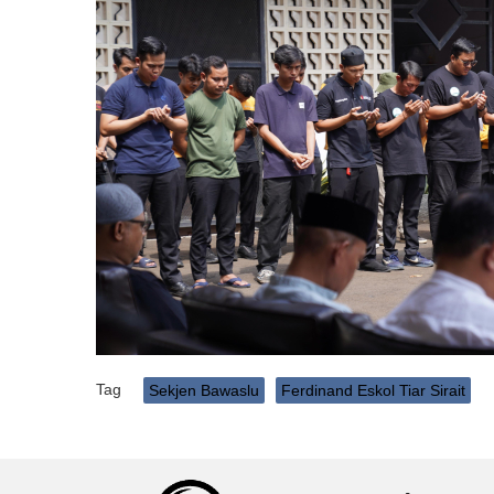
Tag
Sekjen Bawaslu
Ferdinand Eskol Tiar Sirait