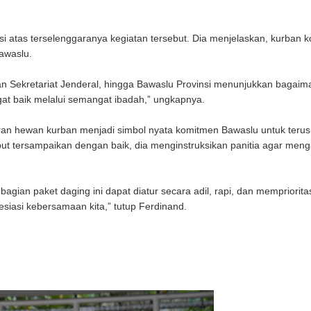
atas terselenggaranya kegiatan tersebut. Dia menjelaskan, kurban ko
awaslu.
aran Sekretariat Jenderal, hingga Bawaslu Provinsi menunjukkan bagai
angat baik melalui semangat ibadah,” ungkapnya.
iran hewan kurban menjadi simbol nyata komitmen Bawaslu untuk teru
t tersampaikan dengan baik, dia menginstruksikan panitia agar meng
ian paket daging ini dapat diatur secara adil, rapi, dan mempriorit
siasi kebersamaan kita,” tutup Ferdinand.