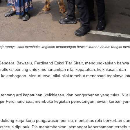
ma jajarannya, saat membuka kegiatan pemotongan hewan kurban dalam rangka me
Jenderal Bawaslu, Ferdinand Eskol Tiar Sirait, mengungkapkan bahwa
efleksi penting untuk menanamkan nilai kepatuhan, keikhlasan, dan
elembagaan. Menurutnya, nilai-nilai tersebut mendasari tegaknya inte
entang arti kepatuhan, keikhlasan, dan pengorbanan yang tulus. Nilai-
ta,” ujar Ferdinand saat membuka kegiatan pemotongan hewan kurban yan
dukung kerja-kerja pengawasan pemilu, mentalitas rela berkorban dan
us terus dipupuk. Dia menambahkan, semangat kebersamaan tersebut