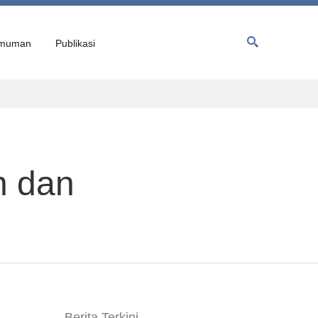
muman
Publikasi
n dan
Berita Terkini