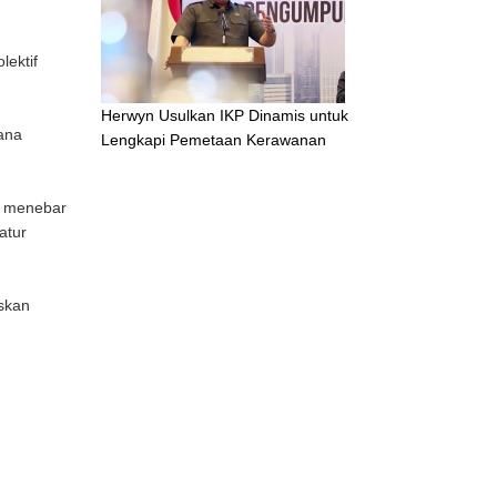
lektif
Herwyn Usulkan IKP Dinamis untuk
mana
Lengkapi Pemetaan Kerawanan
s menebar
atur
askan