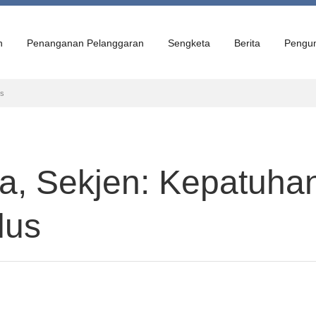
n
Penanganan Pelanggaran
Sengketa
Berita
Pengu
us
ha, Sekjen: Kepatuha
lus