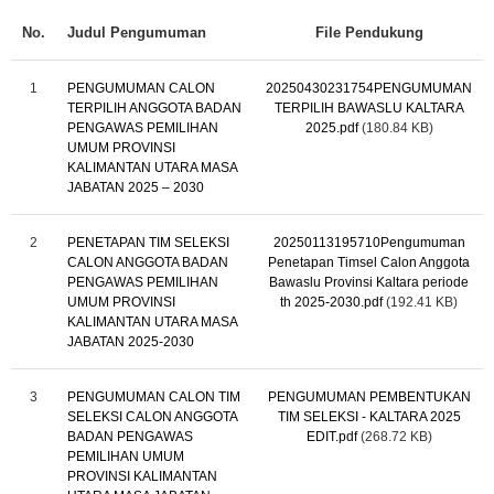
No.
Judul Pengumuman
File Pendukung
1
PENGUMUMAN CALON
20250430231754PENGUMUMAN
TERPILIH ANGGOTA BADAN
TERPILIH BAWASLU KALTARA
PENGAWAS PEMILIHAN
2025.pdf
(180.84 KB)
UMUM PROVINSI
KALIMANTAN UTARA MASA
JABATAN 2025 – 2030
2
PENETAPAN TIM SELEKSI
20250113195710Pengumuman
CALON ANGGOTA BADAN
Penetapan Timsel Calon Anggota
PENGAWAS PEMILIHAN
Bawaslu Provinsi Kaltara periode
UMUM PROVINSI
th 2025-2030.pdf
(192.41 KB)
KALIMANTAN UTARA MASA
JABATAN 2025-2030
3
PENGUMUMAN CALON TIM
PENGUMUMAN PEMBENTUKAN
SELEKSI CALON ANGGOTA
TIM SELEKSI - KALTARA 2025
BADAN PENGAWAS
EDIT.pdf
(268.72 KB)
PEMILIHAN UMUM
PROVINSI KALIMANTAN