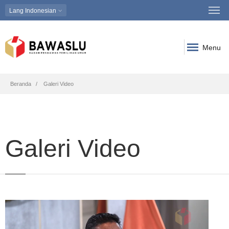
Lang
Indonesian
Menu
Breadcrumb
Beranda
Galeri Video
Galeri Video