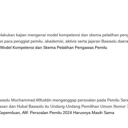
akukan kajian mengenai model kompetensi dan skema pelatihan pen
 para penggiat pemilu, akademisi, aktivis serta jajaran Bawaslu daera
n Model Kompetensi dan Skema Pelatihan Pengawas Pemilu
aslu Mochammad Afifuddin menganggap persoalan pada Pemilu Seren
awasan dan Hubal Bawaslu itu Undang-Undang Pemilihan Umum Nomor 7
Kepemiluan, Afif: Persoalan Pemilu 2024 Harusnya Masih Sama