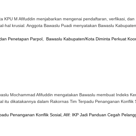
PU M Afifuddin menjabarkan mengenai pendaftaran, verfikasi, dan pen
l-hal krusial. Anggota Bawaslu Puadi menyatakan Bawaslu Kabupate
n dan Penetapan Parpol, Bawaslu Kabupaten/Kota Diminta Perkuat Koor
waslu Mochammad Afifuddin mengatakan Bawaslu membuat Indeks Ke
h. Hal itu dikatakannya dalam Rakornas Tim Terpadu Penanganan Konfl
padu Penanganan Konflik Sosial, Afif: IKP Jadi Panduan Cegah Pelang