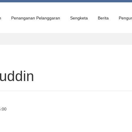
n
Penanganan Pelanggaran
Sengketa
Berita
Pengu
uddin
5:00