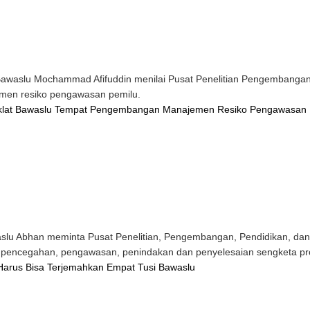
aslu Mochammad Afifuddin menilai Pusat Penelitian Pengembangan Pe
men resiko pengawasan pemilu.
gdiklat Bawaslu Tempat Pengembangan Manajemen Resiko Pengawasan 
u Abhan meminta Pusat Penelitian, Pengembangan, Pendidikan, dan Pe
i pencegahan, pengawasan, penindakan dan penyelesaian sengketa p
t Harus Bisa Terjemahkan Empat Tusi Bawaslu