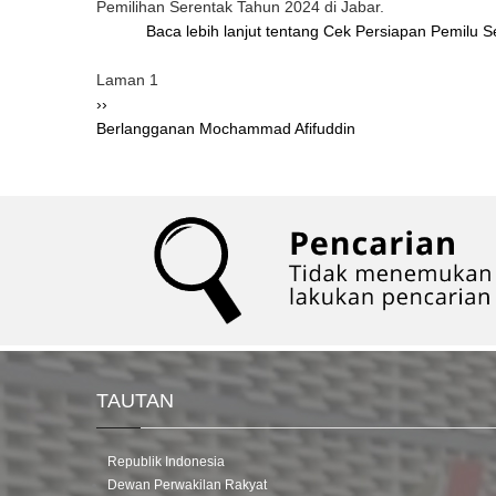
Pemilihan Serentak Tahun 2024 di Jabar.
Baca lebih lanjut
tentang Cek Persiapan Pemilu Ser
Pagination
Laman 1
Halaman
››
berikutnya
Berlangganan Mochammad Afifuddin
TAUTAN
Republik Indonesia
Dewan Perwakilan Rakyat