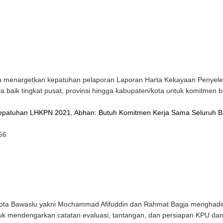
 menargetkan kepatuhan pelaporan Laporan Harta Kekayaan Penyel
a baik tingkat pusat, provinsi hingga kabupaten/kota untuk komitme
Kepatuhan LHKPN 2021, Abhan: Butuh Komitmen Kerja Sama Seluruh
:56
 Bawaslu yakni Mochammad Afifuddin dan Rahmat Bagja menghadiri 
untuk mendengarkan catatan evaluasi, tantangan, dan persiapan KPU d