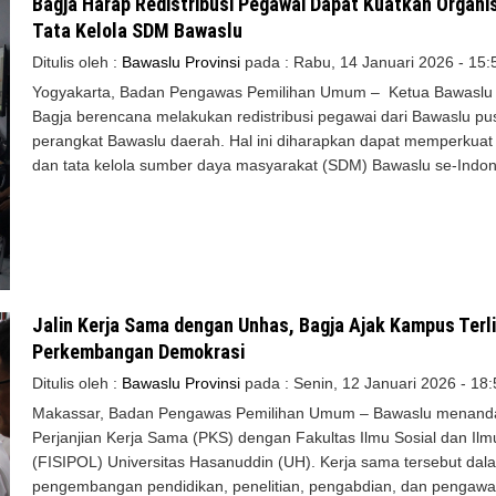
Bagja Harap Redistribusi Pegawai Dapat Kuatkan Organi
Tata Kelola SDM Bawaslu
Ditulis oleh :
Bawaslu Provinsi
pada :
Rabu, 14 Januari 2026 - 15:
Yogyakarta
,
Badan Pengawas Pemilihan Umum –
Ketua Bawaslu
Bagja berencana melakukan redistribusi pegawai dari Bawaslu pu
perangkat Bawaslu daerah. Hal ini diharapkan dapat memperkuat
dan tata kelola sumber daya masyarakat (SDM) Bawaslu se-Indon
Jalin Kerja Sama dengan Unhas, Bagja Ajak Kampus Terl
Perkembangan Demokrasi
Ditulis oleh :
Bawaslu Provinsi
pada :
Senin, 12 Januari 2026 - 18:
Makassar, Badan Pengawas Pemilihan Umum – Bawaslu menand
Perjanjian Kerja Sama (PKS) dengan Fakultas Ilmu Sosial dan Ilmu
(FISIPOL) Universitas Hasanuddin (UH). Kerja sama tersebut dal
pengembangan pendidikan, penelitian, pengabdian, dan pengaw