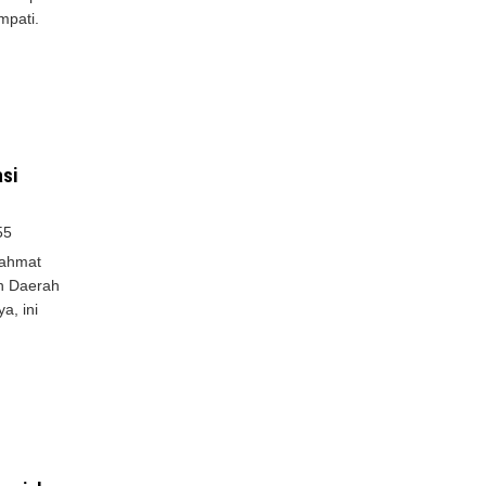
mpati.
asi
55
Rahmat
n Daerah
a, ini