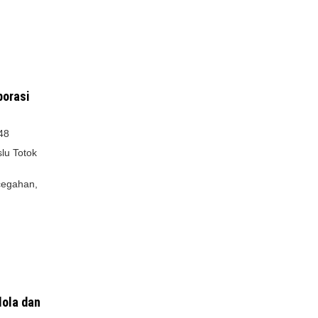
borasi
48
lu Totok
cegahan,
lola dan