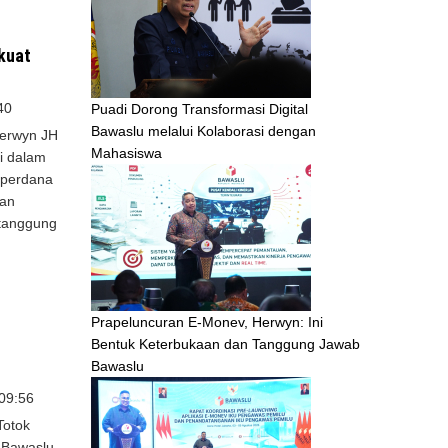
kuat
40
Puadi Dorong Transformasi Digital
Bawaslu melalui Kolaborasi dengan
erwyn JH
Mahasiswa
i dalam
 perdana
kan
 tanggung
Prapeluncuran E-Monev, Herwyn: Ini
Bentuk Keterbukaan dan Tanggung Jawab
Bawaslu
 09:56
Totok
 Bawaslu