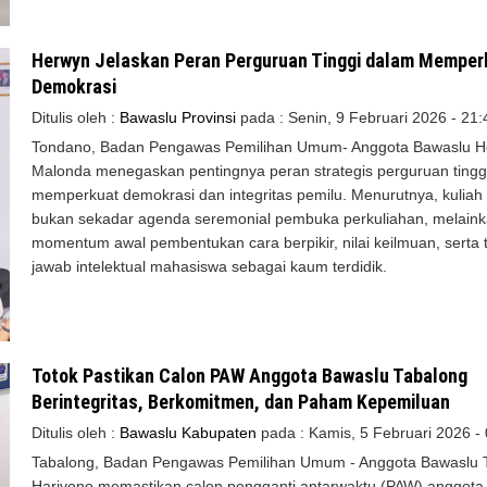
Herwyn Jelaskan Peran Perguruan Tinggi dalam Memper
Demokrasi
Ditulis oleh :
Bawaslu Provinsi
pada :
Senin, 9 Februari 2026 - 21:
Tondano, Badan Pengawas Pemilihan Umum- Anggota Bawaslu H
Malonda menegaskan pentingnya peran strategis perguruan tingg
memperkuat demokrasi dan integritas pemilu. Menurutnya, kuliah
bukan sekadar agenda seremonial pembuka perkuliahan, melain
momentum awal pembentukan cara berpikir, nilai keilmuan, serta
jawab intelektual mahasiswa sebagai kaum terdidik.
Totok Pastikan Calon PAW Anggota Bawaslu Tabalong
Berintegritas, Berkomitmen, dan Paham Kepemiluan
Ditulis oleh :
Bawaslu Kabupaten
pada :
Kamis, 5 Februari 2026 -
Tabalong, Badan Pengawas Pemilihan Umum - Anggota Bawaslu 
Hariyono memastikan calon pengganti antarwaktu (PAW) anggota