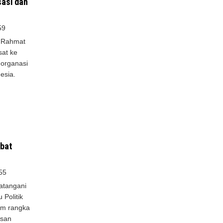
sasi dan
59
 Rahmat
sat ke
 organasi
esia.
ibat
55
atangani
 Politik
am rangka
asan