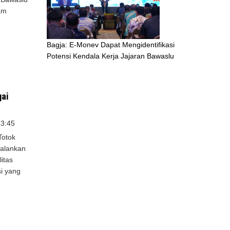
am
Bagja: E-Monev Dapat Mengidentifikasi
Potensi Kendala Kerja Jajaran Bawaslu
gai
13:45
Totok
jalankan
itas
i yang