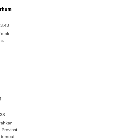
arhum
13:43
Totok
is
r
:33
rahkan
 Provinsi
 tempat