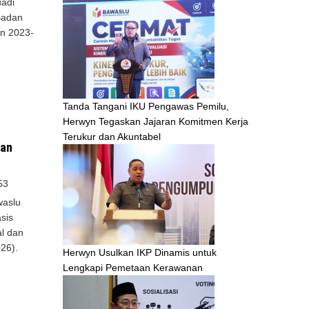
adi
Badan
n 2023-
Tanda Tangani IKU Pengawas Pemilu,
Herwyn Tegaskan Jajaran Komitmen Kerja
Terukur dan Akuntabel
san
53
waslu
sis
al dan
026).
Herwyn Usulkan IKP Dinamis untuk
Lengkapi Pemetaan Kerawanan