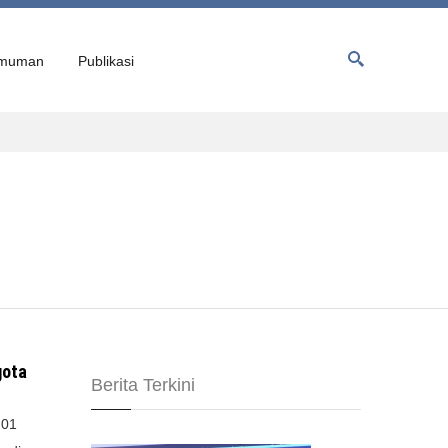
muman
Publikasi
gota
Berita Terkini
:01