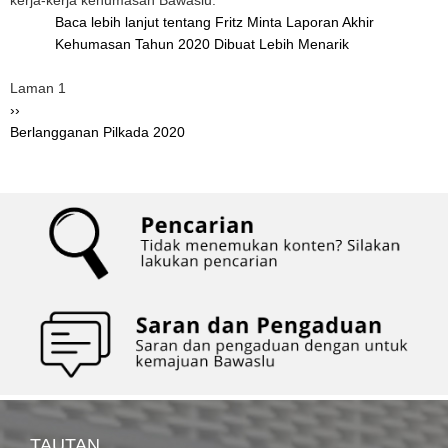
kerja-kerja kehumasan Bawaslu.
Baca lebih lanjut
tentang Fritz Minta Laporan Akhir
Kehumasan Tahun 2020 Dibuat Lebih Menarik
Pagination
Laman 1
Halaman
››
berikutnya
Berlangganan Pilkada 2020
TAUTAN