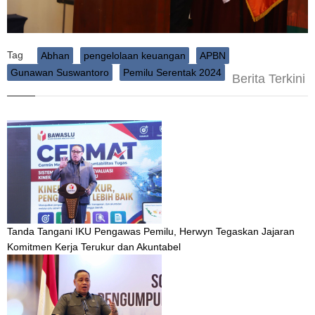
Tag
Abhan
pengelolaan keuangan
APBN
Gunawan Suswantoro
Pemilu Serentak 2024
Berita Terkini
Tanda Tangani IKU Pengawas Pemilu, Herwyn Tegaskan Jajaran
Komitmen Kerja Terukur dan Akuntabel