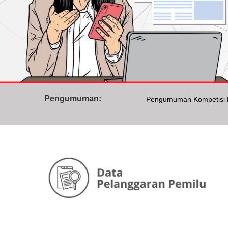
Pengumuman Kompetisi D
Pengumuman:
409 Regu Mahasiswa Iku