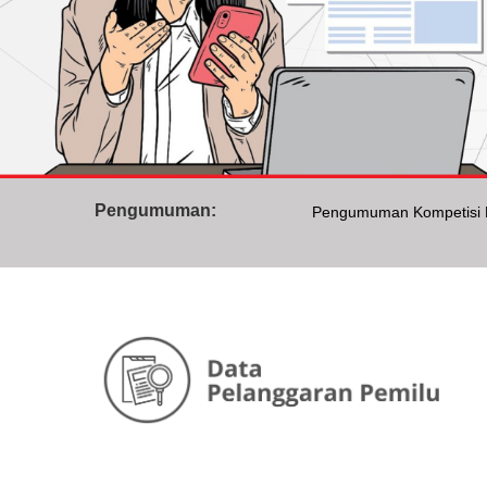
Pengumuman Kompetisi D
Pengumuman:
409 Regu Mahasiswa Iku