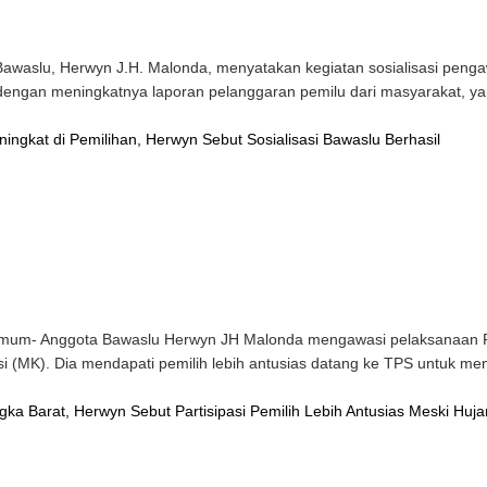
slu, Herwyn J.H. Malonda, menyatakan kegiatan sosialisasi pengawa
ai dengan meningkatnya laporan pelanggaran pemilu dari masyarakat,
ngkat di Pemilihan, Herwyn Sebut Sosialisasi Bawaslu Berhasil
mum- Anggota Bawaslu Herwyn JH Malonda mengawasi pelaksanaan P
 (MK). Dia mendapati pemilih lebih antusias datang ke TPS untuk me
ka Barat, Herwyn Sebut Partisipasi Pemilih Lebih Antusias Meski Huja