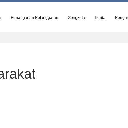
n
Penanganan Pelanggaran
Sengketa
Berita
Pengu
arakat