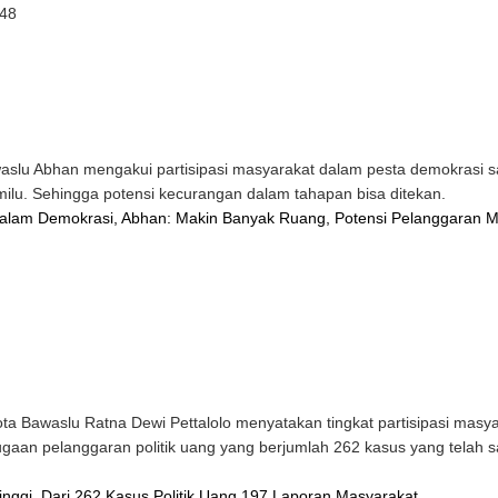
:48
lu Abhan mengakui partisipasi masyarakat dalam pesta demokrasi sa
ilu. Sehingga potensi kecurangan dalam tahapan bisa ditekan.
 dalam Demokrasi, Abhan: Makin Banyak Ruang, Potensi Pelanggaran M
Bawaslu Ratna Dewi Pettalolo menyatakan tingkat partisipasi masyar
ugaan pelanggaran politik uang yang berjumlah 262 kasus yang telah s
Tinggi, Dari 262 Kasus Politik Uang 197 Laporan Masyarakat