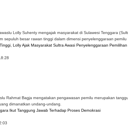
aslu Lolly Suhenty mengajak masyarakat di Sulawesi Tenggara (Sultr
alam sepuluh besar rawan tinggi dalam dimensi penyelenggaraan pemil
inggi, Lolly Ajak Masyarakat Sultra Awasi Penyelenggaraan Pemilihan
18:28
lu Rahmat Bagja mengatakan pengawasan pemilu merupakan tanggun
 yang dimanatkan undang-undang.
gara Ikut Tanggung Jawab Terhadap Proses Demokrasi
2:03