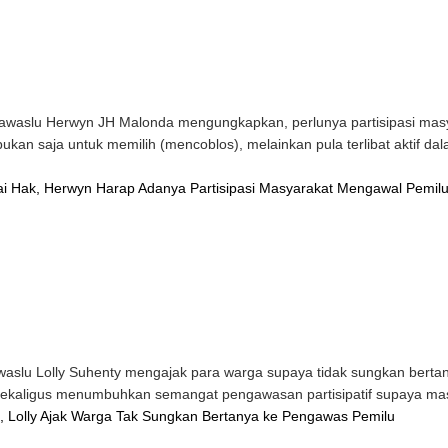
waslu Herwyn JH Malonda mengungkapkan, perlunya partisipasi mas
 bukan saja untuk memilih (mencoblos), melainkan pula terlibat aktif
ai Hak, Herwyn Harap Adanya Partisipasi Masyarakat Mengawal Pemil
slu Lolly Suhenty mengajak para warga supaya tidak sungkan bertan
a sekaligus menumbuhkan semangat pengawasan partisipatif supaya mas
 Lolly Ajak Warga Tak Sungkan Bertanya ke Pengawas Pemilu