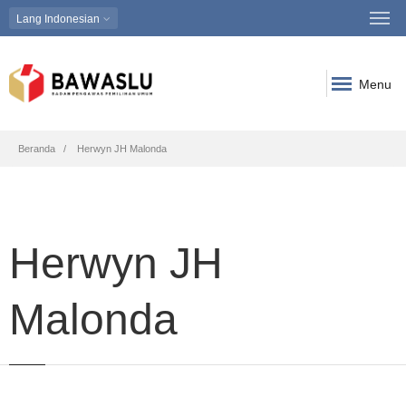
Lang
Indonesian
Menu
Breadcrumb
Beranda
Herwyn JH Malonda
Herwyn JH
Malonda