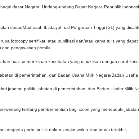
ebagai dasar Negara, Undang-undang Dasar Negara Republik Indonesia
;
olah dasar/Madrasah Ibtidaiyah s.d Perguruan Tinggi (S1) yang disah
a fotocopy sertifikat, atau publikasi dan/atau karya tulis yang dap
u dan pengawasan pemilu;
rkan hasil pemeriksaan kesehatan yang dibuktikan dengan surat kese
jabatan di pemerintahan, dan Badan Usaha Milik Negara/Badan Usaha 
ri jabatan politik, jabatan di pemerintahan, dan Badan Usaha Milik 
rwenang tentang pemberhentian bagi calon yang menduduki jabatan po
i anggota partai politik dalam jangka waktu lima tahun terakhir;