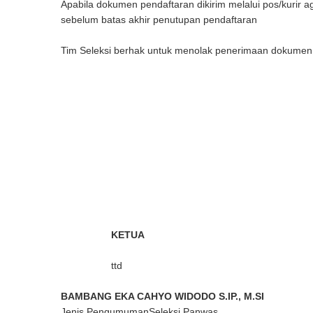
Apabila dokumen pendaftaran dikirim melalui pos/kurir
sebelum batas akhir penutupan pendaftaran
Tim Seleksi berhak untuk menolak penerimaan dokumen p
KETUA SE
t
BAMBANG EKA CAHYO WIDODO S.IP.
Jenis Pengumuman
Seleksi Panwas