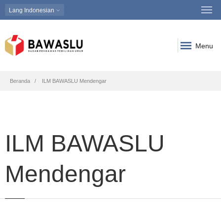
Lang
Indonesian
Menu
Breadcrumb
Beranda
ILM BAWASLU Mendengar
ILM BAWASLU
Mendengar