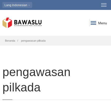
Lang
Indonesian
Menu
Breadcrumb
Beranda
pengawasan pilkada
pengawasan
pilkada