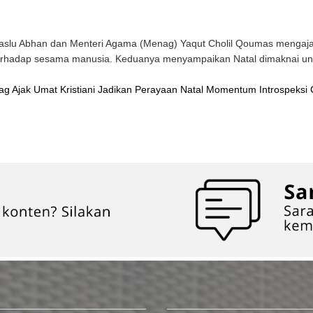
slu Abhan dan Menteri Agama (Menag) Yaqut Cholil Qoumas mengajak 
erhadap sesama manusia. Keduanya menyampaikan Natal dimaknai untuk
g Ajak Umat Kristiani Jadikan Perayaan Natal Momentum Introspeksi 