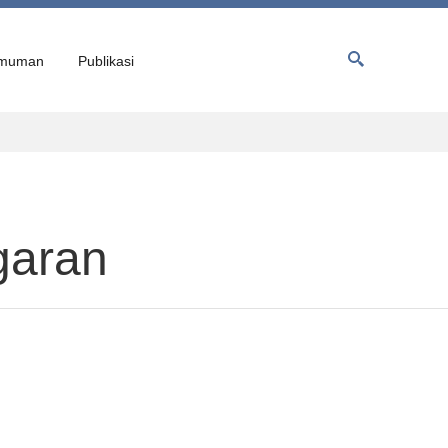
muman
Publikasi
garan