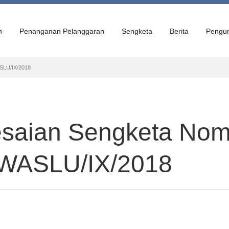
n
Penanganan Pelanggaran
Sengketa
Berita
Pengu
SLU/IX/2018
esaian Sengketa Nom
WASLU/IX/2018