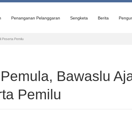
n
Penanganan Pelanggaran
Sengketa
Berita
Pengu
i Peserta Pemilu
 Pemula, Bawaslu Aja
rta Pemilu