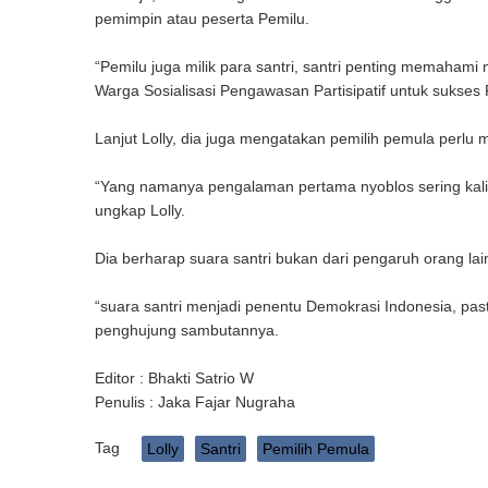
pemimpin atau peserta Pemilu.
“Pemilu juga milik para santri, santri penting memaha
Warga Sosialisasi Pengawasan Partisipatif untuk sukse
Lanjut Lolly, dia juga mengatakan pemilih pemula perlu
“Yang namanya pengalaman pertama nyoblos sering kali 
ungkap Lolly.
Dia berharap suara santri bukan dari pengaruh orang lain 
“suara santri menjadi penentu Demokrasi Indonesia, pasti
penghujung sambutannya.
Editor : Bhakti Satrio W
Penulis : Jaka Fajar Nugraha
Tag
Lolly
Santri
Pemilih Pemula