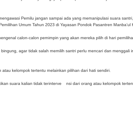
mi mengawasi Pemilu jangan sampai ada yang memanipulasi suara santr
s Pemilihan Umum Tahun 2023 di Yayasan Pondok Pasantren Manba’ul 
 mengenal calon-calon pemimpin yang akan mereka pilih di hari pemili
bingung, agar tidak salah memilih santri perlu mencari dan menggali
atau kelompok tertentu melainkan pilihan dari hati sendiri.
kan suara kalian tidak terinterve nsi dari orang atau kelompok tertent