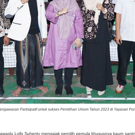
engawasan Partisipatif untuk sukses Pemilihan Umum Tahun 2023 di Yayasan Pon
waslu Lolly Suhenty mengajak pemilih pemula khususnya kaum santr