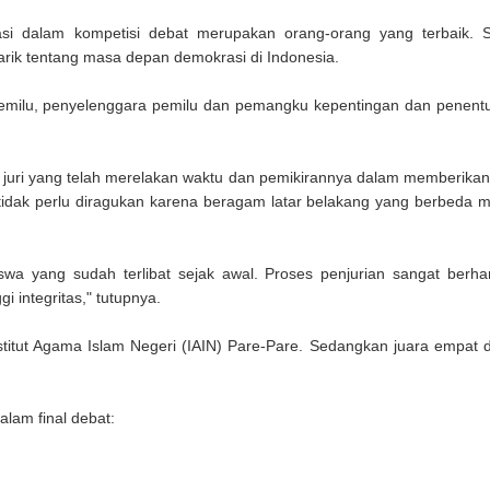
asi dalam kompetisi debat merupakan orang-orang yang terbaik.
ik tentang masa depan demokrasi di Indonesia.
emilu, penyelenggara pemilu dan pemangku kepentingan dan penentu
juri yang telah merelakan waktu dan pemikirannya dalam memberikan 
i tidak perlu diragukan karena beragam latar belakang yang berbeda
swa yang sudah terlibat sejak awal. Proses penjurian sangat berha
i integritas," tutupnya.
Institut Agama Islam Negeri (IAIN) Pare-Pare. Sedangkan juara empat d
alam final debat: