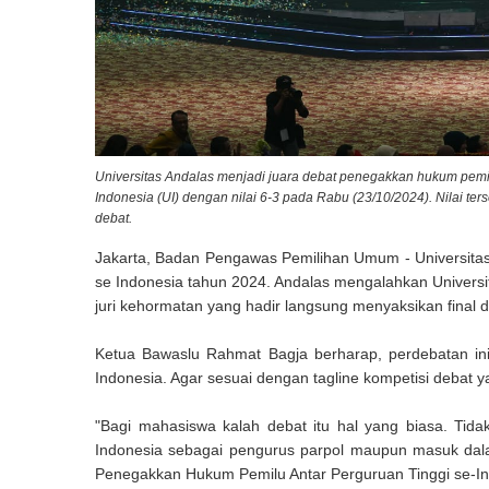
Universitas Andalas menjadi juara debat penegakkan hukum pemil
Indonesia (UI) dengan nilai 6-3 pada Rabu (23/10/2024). Nilai te
debat.
Jakarta, Badan Pengawas Pemilihan Umum - Universitas
se Indonesia tahun 2024. Andalas mengalahkan Universita
juri kehormatan yang hadir langsung menyaksikan final 
Ketua Bawaslu Rahmat Bagja berharap, perdebatan ini t
Indonesia. Agar sesuai dengan tagline kompetisi debat 
"Bagi mahasiswa kalah debat itu hal yang biasa. Tid
Indonesia sebagai pengurus parpol maupun masuk dala
Penegakkan Hukum Pemilu Antar Perguruan Tinggi se-In