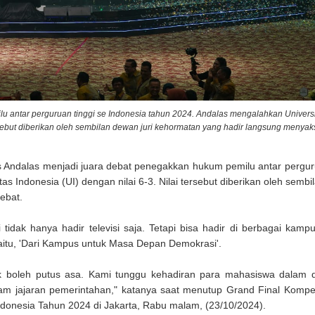
u antar perguruan tinggi se Indonesia tahun 2024. Andalas mengalahkan Univers
rsebut diberikan oleh sembilan dewan juri kehormatan yang hadir langsung menyaks
 Andalas menjadi juara debat penegakkan hukum pemilu antar perguru
s Indonesia (UI) dengan nilai 6-3. Nilai tersebut diberikan oleh semb
debat.
idak hanya hadir televisi saja. Tetapi bisa hadir di berbagai kamp
yaitu, 'Dari Kampus untuk Masa Depan Demokrasi'.
ak boleh putus asa. Kami tunggu kehadiran para mahasiswa dalam 
m jajaran pemerintahan," katanya saat menutup Grand Final Kompet
donesia Tahun 2024 di Jakarta, Rabu malam, (23/10/2024).