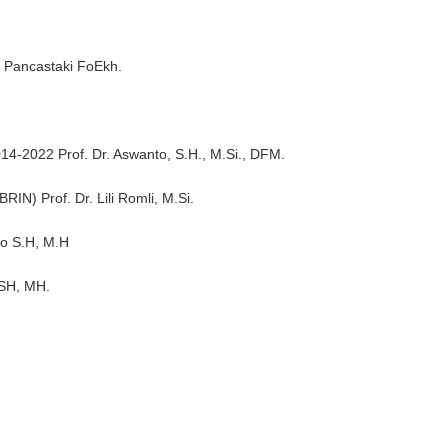
ic Pancastaki FoEkh.
014-2022 Prof. Dr. Aswanto, S.H., M.Si., DFM.
RIN) Prof. Dr. Lili Romli, M.Si.
so S.H, M.H
 SH, MH.