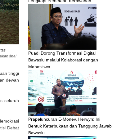
Lengkapi Pemetaan Kerawanan
itas
Puadi Dorong Transformasi Digital
ikan final
Bawaslu melalui Kolaborasi dengan
Mahasiswa
an tinggi
ilan dewan
us seluruh
Prapeluncuran E-Monev, Herwyn: Ini
demokrasi
Bentuk Keterbukaan dan Tanggung Jawab
isi Debat
Bawaslu