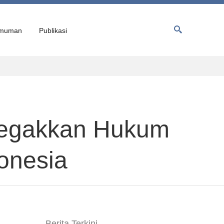
muman
Publikasi
enegakkan Hukum
donesia
Berita Terkini