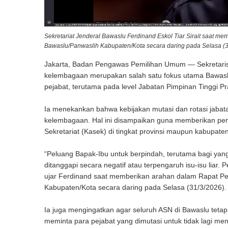
Sekretariat Jenderal Bawaslu Ferdinand Eskol Tiar Sirait saat 
Bawaslu/Panwaslih Kabupaten/Kota secara daring pada Selasa (3
Jakarta, Badan Pengawas Pemilihan Umum — Sekretaris 
kelembagaan merupakan salah satu fokus utama Bawaslu s
pejabat, terutama pada level Jabatan Pimpinan Tinggi Pr
Ia menekankan bahwa kebijakan mutasi dan rotasi jabat
kelembagaan. Hal ini disampaikan guna memberikan pem
Sekretariat (Kasek) di tingkat provinsi maupun kabupaten
“Peluang Bapak-Ibu untuk berpindah, terutama bagi yan
ditanggapi secara negatif atau terpengaruh isu-isu liar
ujar Ferdinand saat memberikan arahan dalam Rapat Pe
Kabupaten/Kota secara daring pada Selasa (31/3/2026).
Ia juga mengingatkan agar seluruh ASN di Bawaslu tetap b
meminta para pejabat yang dimutasi untuk tidak lagi men