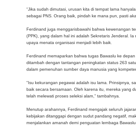
“Jika sudah dimutasi, urusan kita di tempat lama hanyal
sebagai PNS. Orang baik, pindah ke mana pun, pasti aka
Ferdinand juga menggarisbawahi bahwa kewenangan ter
(PPK), yang dalam hal ini adalah Sekretaris Jenderal. I
upaya menata organisasi menjadi lebih baik.
Ferdinand memaparkan bahwa tugas Bawaslu ke depan masi
ditambah dengan tantangan peningkatan status 263 satua
dalam pemenuhan sumber daya manusia yang kompete
“Isu kekurangan pegawai adalah isu lama. Prinsipnya, sa
baik secara bersamaan. Oleh karena itu, mereka yang du
telah melewati proses seleksi alam,” tambahnya.
Menutup arahannya, Ferdinand mengajak seluruh jajaran 
kebijakan ditanggapi dengan sudut pandang negatif, mak
menjalankan amanah demi penguatan lembaga Bawaslu