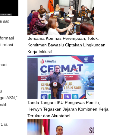
si dan
formasi
Bersama Komnas Perempuan, Totok:
 rotasi
Komitmen Bawaslu Ciptakan Lingkungan
Kerja Inklusif
masi
lu
gai ASN,”
Tanda Tangani IKU Pengawas Pemilu,
slih
Herwyn Tegaskan Jajaran Komitmen Kerja
Terukur dan Akuntabel
, ia