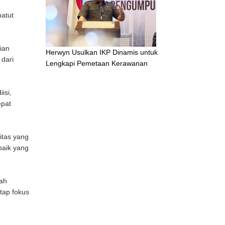
patut
ian
Herwyn Usulkan IKP Dinamis untuk
 dari
Lengkapi Pemetaan Kerawanan
isi,
epat
itas yang
baik yang
uah
tap fokus