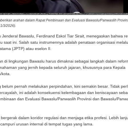
memberikan arahan dalam Rapat Pembinaan dan Evaluasi Bawaslu/Panwaslih Provin
1/3/2026).
Jenderal Bawaslu, Ferdinand Eskol Tiar Sirait, menegaskan bahwa re
aat ini. Salah satu instrumennya adalah penataan organisasi melalui
atama (JPTP) atau eselon II.
an di lingkungan Bawaslu harus dimaknai sebagai langkah dalam refor
ahaman yang jernih kepada seluruh jajaran, khususnya para Kepala
/kota.
g belum pernah melakukan perpindahan, kini semakin besar. Tidak per
. Percayalah, ini adalah konsekuensi kelembagaan dan keniscayaan seba
mbinaan dan Evaluasi Bawaslu/Panwaslih Provinsi dan Bawaslu/Panwa
ergerak dalam koridor regulasi dan menjaga etika profesi. Lebih lanjut
campuri urusan internal di tempat tugas yang lama.