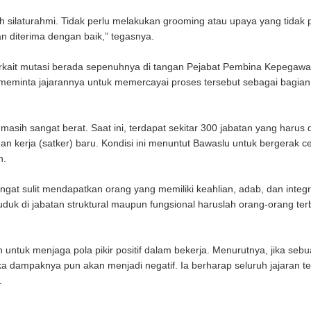
ah silaturahmi. Tidak perlu melakukan grooming atau upaya yang tidak 
n diterima dengan baik,” tegasnya.
kait mutasi berada sepenuhnya di tangan Pejabat Pembina Kepegawa
a meminta jajarannya untuk memercayai proses tersebut sebagai bagian
h sangat berat. Saat ini, terdapat sekitar 300 jabatan yang harus di
n kerja (satker) baru. Kondisi ini menuntut Bawaslu untuk bergerak c
n.
ngat sulit mendapatkan orang yang memiliki keahlian, adab, dan integr
duk di jabatan struktural maupun fungsional haruslah orang-orang ter
untuk menjaga pola pikir positif dalam bekerja. Menurutnya, jika seb
a dampaknya pun akan menjadi negatif. Ia berharap seluruh jajaran te
.