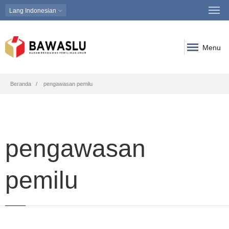
Lang
Indonesian
Menu
Breadcrumb
Beranda
pengawasan pemilu
pengawasan
pemilu