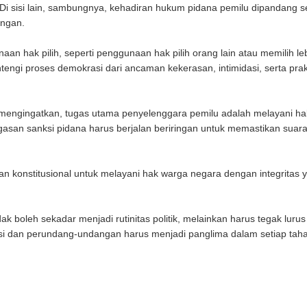
Di sisi lain, sambungnya, kehadiran hukum pidana pemilu dipandang s
angan.
n hak pilih, seperti penggunaan hak pilih orang lain atau memilih leb
engi proses demokrasi dari ancaman kekerasan, intimidasi, serta prakti
mengingatkan, tugas utama penyelenggara pemilu adalah melayani h
tegasan sanksi pidana harus berjalan beriringan untuk memastikan suara
n konstitusional untuk melayani hak warga negara dengan integritas ya
k boleh sekadar menjadi rutinitas politik, melainkan harus tegak lurus 
usi dan perundang-undangan harus menjadi panglima dalam setiap tah