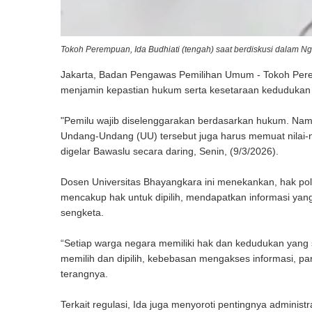
Tokoh Perempuan, Ida Budhiati (tengah) saat berdiskusi dalam Ng
Jakarta, Badan Pengawas Pemilihan Umum - Tokoh Peremp
menjamin kepastian hukum serta kesetaraan kedudukan 
"Pemilu wajib diselenggarakan berdasarkan hukum. Namun
Undang-Undang (UU) tersebut juga harus memuat nilai-n
digelar Bawaslu secara daring, Senin, (9/3/2026).
Dosen Universitas Bhayangkara ini menekankan, hak polit
mencakup hak untuk dipilih, mendapatkan informasi yang
sengketa.
“Setiap warga negara memiliki hak dan kedudukan yang se
memilih dan dipilih, kebebasan mengakses informasi, pa
terangnya.
Terkait regulasi, Ida juga menyoroti pentingnya adminis