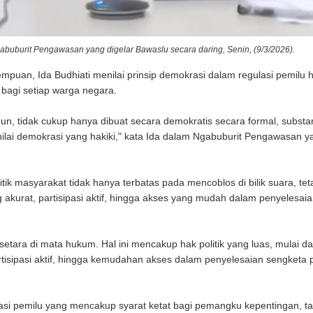
abuburit Pengawasan yang digelar Bawaslu secara daring, Senin, (9/3/2026).
uan, Ida Budhiati menilai prinsip demokrasi dalam regulasi pemilu 
bagi setiap warga negara.
, tidak cukup hanya dibuat secara demokratis secara formal, substan
ilai demokrasi yang hakiki," kata Ida dalam Ngabuburit Pengawasan y
ik masyarakat tidak hanya terbatas pada mencoblos di bilik suara, tet
 akurat, partisipasi aktif, hingga akses yang mudah dalam penyelesai
tara di mata hukum. Hal ini mencakup hak politik yang luas, mulai da
rtisipasi aktif, hingga kemudahan akses dalam penyelesaian sengketa p
trasi pemilu yang mencakup syarat ketat bagi pemangku kepentingan, ta