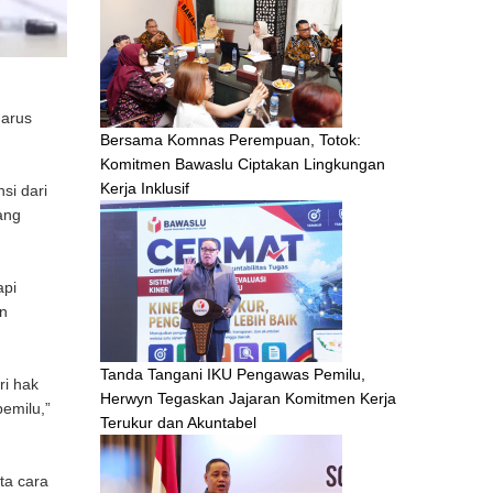
harus
Bersama Komnas Perempuan, Totok:
Komitmen Bawaslu Ciptakan Lingkungan
Kerja Inklusif
si dari
ang
api
an
Tanda Tangani IKU Pengawas Pemilu,
ri hak
Herwyn Tegaskan Jajaran Komitmen Kerja
emilu,”
Terukur dan Akuntabel
ta cara