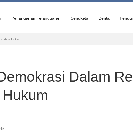
n
Penanganan Pelanggaran
Sengketa
Berita
Pengu
epastian Hukum
p Demokrasi Dalam Re
n Hukum
:45