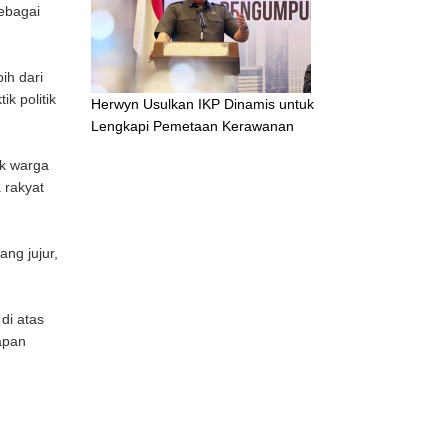
ebagai
ih dari
k politik
Herwyn Usulkan IKP Dinamis untuk
Lengkapi Pemetaan Kerawanan
ak warga
 rakyat
ng jujur,
di atas
apan