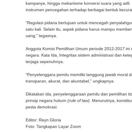
kampanye, hingga mekanisme konversi suara yang adil. 
instrumen pencegahan terhadap berbagai bentuk kecur
"Regulasi pidana bertujuan untuk mencegah penyalahgunaa
satu kali. Selain itu, aspek pidana harus mampu membent
uang," tegasnya.
Anggota Komisi Pemilihan Umum periode 2012-2017 ini 
negara. Kata Ida, Integritas sistem administrasi dan ke
terjaga sepenuhnya.
“Penyelenggara pemilu memiliki tanggung jawab moral da
transparan, akurat, dan akuntabel,” ungkapnya.
Dikatakan ida, penyelenggaraan pemilu dan pemilihan tida
prinsip negara hukum
(rule of law)
. Menurutnya, konstit
pesta demokrasi.
Editor: Reyn Gloria
Foto: Tangkapan Layar Zoom