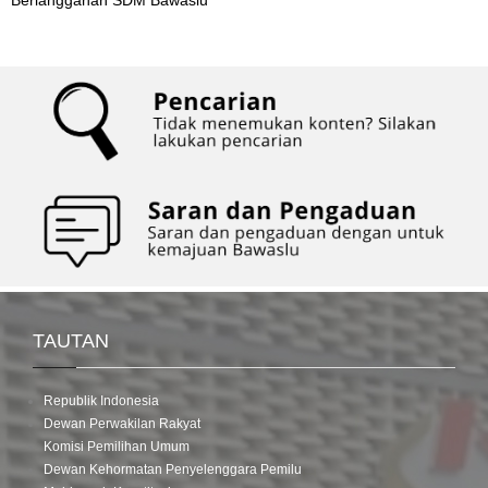
Berlangganan SDM Bawaslu
TAUTAN
Republik Indonesia
Dewan Perwakilan Rakyat
Komisi Pemilihan Umum
Dewan Kehormatan Penyelenggara Pemilu