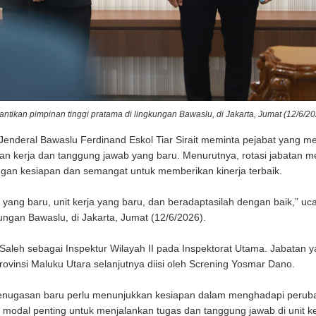
antikan pimpinan tinggi pratama di lingkungan Bawaslu, di Jakarta, Jumat (12/6/20
enderal Bawaslu Ferdinand Eskol Tiar Sirait meminta pejabat yang m
an kerja dan tanggung jawab yang baru. Menurutnya, rotasi jabatan 
ngan kesiapan dan semangat untuk memberikan kinerja terbaik.
a yang baru, unit kerja yang baru, dan beradaptasilah dengan baik,” uc
kungan Bawaslu, di Jakarta, Jumat (12/6/2026).
Saleh sebagai Inspektur Wilayah II pada Inspektorat Utama. Jabatan 
rovinsi Maluku Utara selanjutnya diisi oleh Screning Yosmar Dano.
enugasan baru perlu menunjukkan kesiapan dalam menghadapi perub
i modal penting untuk menjalankan tugas dan tanggung jawab di unit ke