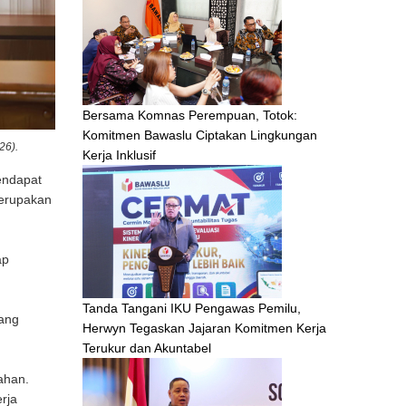
Bersama Komnas Perempuan, Totok:
Komitmen Bawaslu Ciptakan Lingkungan
26).
Kerja Inklusif
endapat
merupakan
ap
Tanda Tangani IKU Pengawas Pemilu,
yang
Herwyn Tegaskan Jajaran Komitmen Kerja
Terukur dan Akuntabel
ahan.
rja