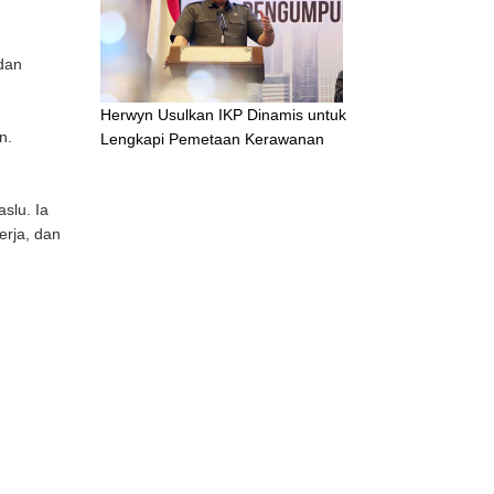
dan
Herwyn Usulkan IKP Dinamis untuk
n.
Lengkapi Pemetaan Kerawanan
slu. Ia
erja, dan