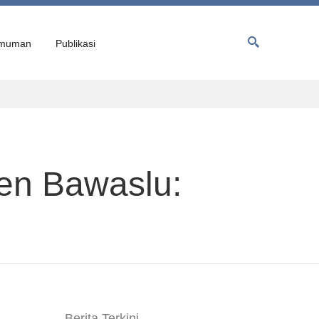
muman
Publikasi
jen Bawaslu:
Berita Terkini