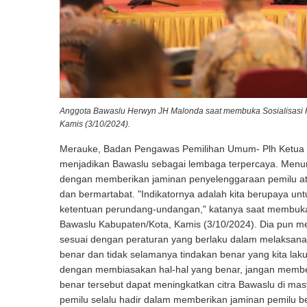
Anggota Bawaslu Herwyn JH Malonda saat membuka Sosialisasi
Kamis (3/10/2024).
Merauke, Badan Pengawas Pemilihan Umum- Plh Ketua 
menjadikan Bawaslu sebagai lembaga terpercaya. Menur
dengan memberikan jaminan penyelenggaraan pemilu atau 
dan bermartabat. "Indikatornya adalah kita berupaya u
ketentuan perundang-undangan," katanya saat membuka
Bawaslu Kabupaten/Kota, Kamis (3/10/2024). Dia pun m
sesuai dengan peraturan yang berlaku dalam melaksanak
benar dan tidak selamanya tindakan benar yang kita laku
dengan membiasakan hal-hal yang benar, jangan memben
benar tersebut dapat meningkatkan citra Bawaslu di m
pemilu selalu hadir dalam memberikan jaminan pemilu ber