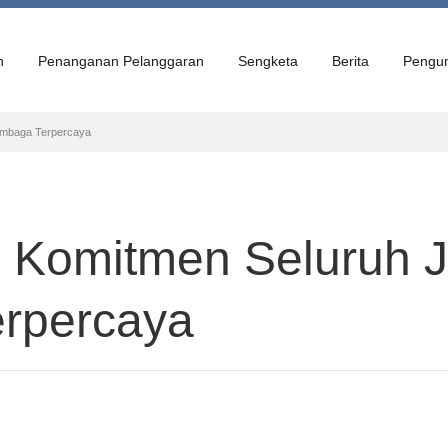
n
Penanganan Pelanggaran
Sengketa
Berita
Pengu
embaga Terpercaya
 Komitmen Seluruh J
erpercaya