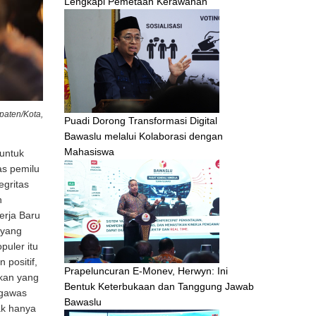
Lengkapi Pemetaan Kerawanan
aten/Kota,
Puadi Dorong Transformasi Digital
Bawaslu melalui Kolaborasi dengan
Mahasiswa
untuk
as pemilu
egritas
n
erja Baru
 yang
uler itu
 positif,
Prapeluncuran E-Monev, Herwyn: Ini
kan yang
Bentuk Keterbukaan dan Tanggung Jawab
ngawas
Bawaslu
ak hanya