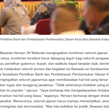
 Pemilihan Bank dan Pembahasan Pembentukan Satuan Kerja Baru Bawaslu Kabup
Bawaslu Herwyn JH Malonda mengingatkan komitmen seluruh jajaran 
utnya, komitmen tersebut harus dipegang teguh bagi seluruh pengaw
pemilihan gubernur, bupati, dan walikota dapat berjalan baik, berint
ntuk melakukan seluruh proses dan kegiatan ke-Bawaslu-an berdasarka
 Sosialisasi Pemilihan Bank dan Pembahasan Pembentukan Satuan K
engingatkan seluruh jajarannya agar membiasakan hal-hal yang benar
an tugas dan tanggung jawabnya. "Tidak selamanya tindakan yang pop
kan itu populer," ujarnya. "Saya berharap kita mengedepankan tindakan
arkan hal-hal yang biasa," tegasnya. Herwyn berharap dengan tinda
asyarakat. Menurutnya, seluruh jajaran harus mampu menampilkan, pe
integritas dan bermartabat. "Mari kita buktikan ke publik, Bawaslu tid