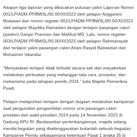
Adapun tiga laporan yang dibacakan putusan yakni Laporan Nomor
001/LP/ADM.PP/BWSL/00.00/XI/2023 oleh pelapor Anggareni
Mutiasari dan nomor register 002/LP/ADM.PP/BWSL/00.00/XI/2023
oleh pelapor Maydika Ramadani dengan terlapor pasangan calon
(paslon) Ganjar Pranowo dan Mahfud MD. Lalu, nomor register
003/LP/ADM.PP/BWSL/00.00/XI/2023 oleh pelapor Rahmansyah
dan terlapor yakni pasangan calon Anies Rasyid Baswedan dan
Muhaimim Iskandar.
"Menyatakan terlapor tidak terbukti secara sah dan meyakinkan
melakukan perbuatan yang melanggar tata cara, prosedur, dan
mekanisme pada tahapan pemilu 2024," kata Majelis Pemeriksa
Puadi.
Pelapor melaporkan terlapor dengan dugaan melakukan kampanye
saat pengundian pengambilan nomor urut pasangan calon
presiden dan wakil presiden 2024 pada 14 November 2023 di
Gedung KPU RI. Berdasarkan pertimbangannya, majelis sidang
menilai kegiatan yang diselenggarakan bukanlah sebuah kegiatan
Kampanye Pemilu sebagaimana ketentuan Pasal 1 angka 35 jo