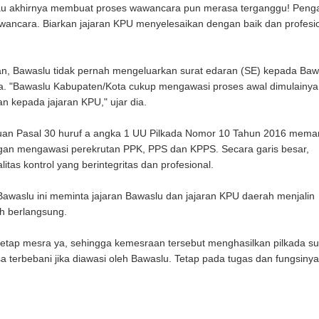
lau akhirnya membuat proses wawancara pun merasa terganggu! Pen
ancara. Biarkan jajaran KPU menyelesaikan dengan baik dan profesio
kan, Bawaslu tidak pernah mengeluarkan surat edaran (SE) kepada Baw
a. "Bawaslu Kabupaten/Kota cukup mengawasi proses awal dimulainya
 kepada jajaran KPU," ujar dia.
ntuan Pasal 30 huruf a angka 1 UU Pilkada Nomor 10 Tahun 2016 mem
an mengawasi perekrutan PPK, PPS dan KPPS. Secara garis besar,
tas kontrol yang berintegritas dan profesional.
 Bawaslu ini meminta jajaran Bawaslu dan jajaran KPU daerah menjalin
h berlangsung.
etap mesra ya, sehingga kemesraan tersebut menghasilkan pilkada su
a terbebani jika diawasi oleh Bawaslu. Tetap pada tugas dan fungsiny