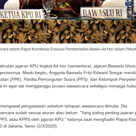
bicara dalam Rapat Koordinasi Evaluasi Pembentukan Badan Ad Hoc dalam Pilkad
rutan jajaran KPU tingkat Ad hoc (sementara), jajaran Bawaslu khus
prosesnya. Meski begitu, Anggota Bawaslu Fritz Edward Siregar menila
matan (PPK), Panitia Pemungutan Suara (PPS), dan Kelompok Penyele
al ini agar tak mengganggu proses wawancara sekaligus menjaga hub
sa mengawal pengawasan sebelum tahapan wawancara dimulai. Dia
cara sudah sesuai aturan atau belum. "Yang paling penting jajaran
S, atau KPPS oleh jajaran KPU," katanya saat menghadiri Rapat Koo
di Jakarta, Senin (2/3/2020).