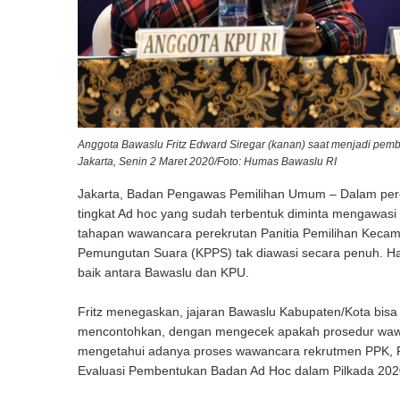
Anggota Bawaslu Fritz Edward Siregar (kanan) saat menjadi pem
Jakarta, Senin 2 Maret 2020/Foto: Humas Bawaslu RI
Jakarta, Badan Pengawas Pemilihan Umum – Dalam perek
tingkat Ad hoc yang sudah terbentuk diminta mengawasi 
tahapan wawancara perekrutan Panitia Pemilihan Keca
Pemungutan Suara (KPPS) tak diawasi secara penuh. H
baik antara Bawaslu dan KPU.
Fritz menegaskan, jajaran Bawaslu Kabupaten/Kota bi
mencontohkan, dengan mengecek apakah prosedur wawan
mengetahui adanya proses wawancara rekrutmen PPK, PP
Evaluasi Pembentukan Badan Ad Hoc dalam Pilkada 2020 