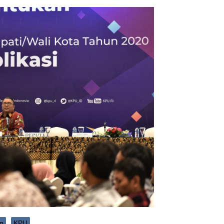
an
KPU