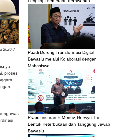
Lengkapi Pemetaan Kerawanan
a 2020 di
Puadi Dorong Transformasi Digital
Bawaslu melalui Kolaborasi dengan
Mahasiswa
usnya
i, proses
nggara
ungan
 pengawas
Prapeluncuran E-Monev, Herwyn: Ini
rdinasi
Bentuk Keterbukaan dan Tanggung Jawab
Bawaslu