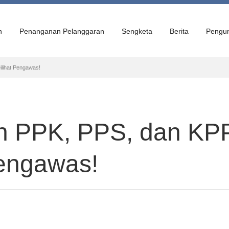
n
Penanganan Pelanggaran
Sengketa
Berita
Pengu
lihat Pengawas!
n PPK, PPS, dan KPP
engawas!