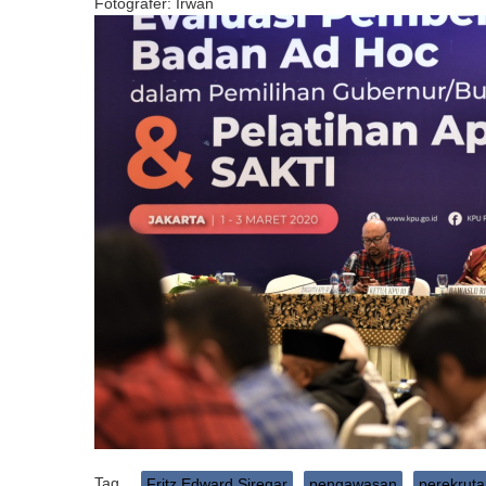
Fotografer: Irwan
Tag
Fritz Edward Siregar
pengawasan
perekrut