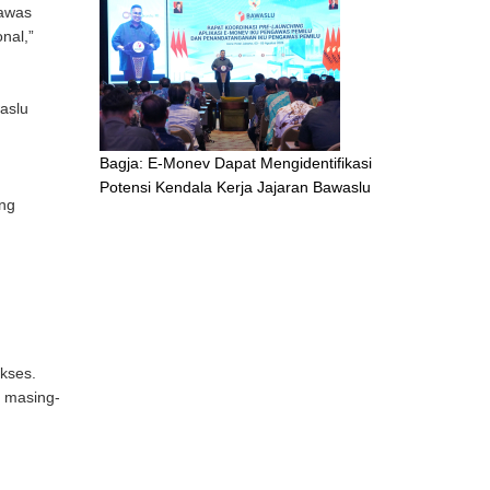
gawas
nal,”
aslu
Bagja: E-Monev Dapat Mengidentifikasi
Potensi Kendala Kerja Jajaran Bawaslu
ang
kses.
a masing-