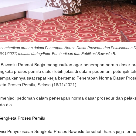
t memberikan arahan dalam Penerapan Norma Dasar Prosedur dan Pelaksanaan 
/11/2021) melalui daring/Foto: Pemberitaan dan Publikasi Bawaslu RI
 Bawaslu Rahmat Bagja mengusulkan agar penerapan norma dasar pr
keta proses pemilu diatur lebih jelas di dalam pedoman, petunjuk tek
disampaikannya saat rapat kerja bertema: Penerapan Norma Dasar Pros
ta Proses Pemilu, Selasa (16/11/2021).
r menjadi pedoman dalam penerapan norma dasar prosedur dan pelak
ta dia.
Sengketa Proses Pemilu
isi Penyelesaian Sengketa Proses Bawaslu tersebut, harus juga terin