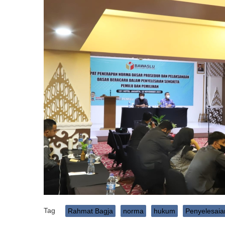
Tag
Rahmat Bagja
norma
hukum
Penyelesaia