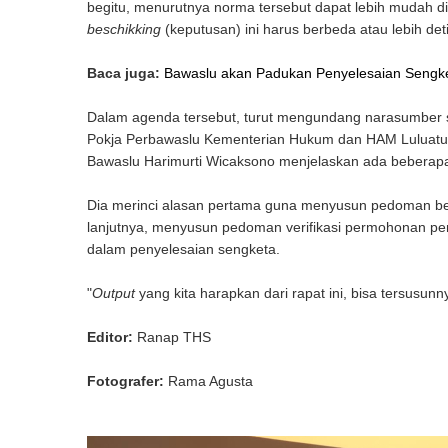
begitu, menurutnya norma tersebut dapat lebih mudah d
beschikking
(keputusan) ini harus berbeda atau lebih det
Baca juga:
Bawaslu akan Padukan Penyelesaian Sengket
Dalam agenda tersebut, turut mengundang narasumber s
Pokja Perbawaslu Kementerian Hukum dan HAM Luluatul F
Bawaslu Harimurti Wicaksono menjelaskan ada beberapa 
Dia merinci alasan pertama guna menyusun pedoman be
lanjutnya, menyusun pedoman verifikasi permohonan pe
dalam penyelesaian sengketa.
"
Output
yang kita harapkan dari rapat ini, bisa tersusun
Editor:
Ranap THS
Fotografer:
Rama Agusta