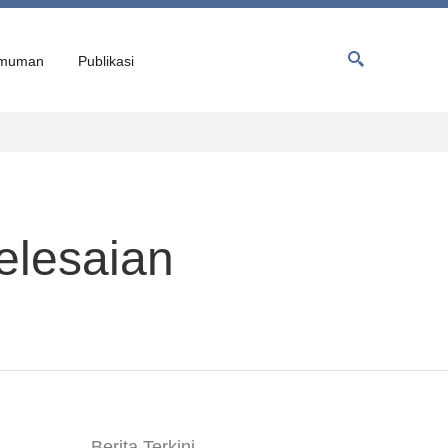
muman
Publikasi
elesaian
Berita Terkini