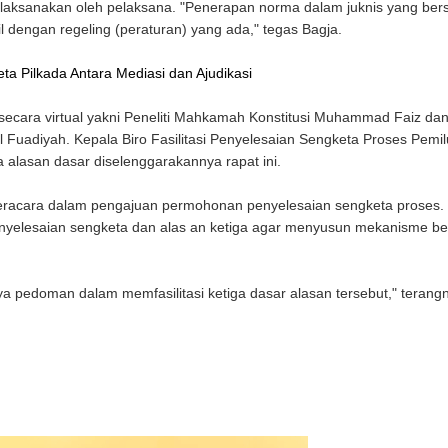
ilaksanakan oleh pelaksana. "Penerapan norma dalam juknis yang bers
il dengan regeling (peraturan) yang ada," tegas Bagja.
a Pilkada Antara Mediasi dan Ajudikasi
ecara virtual yakni Peneliti Mahkamah Konstitusi Muhammad Faiz da
uadiyah. Kepala Biro Fasilitasi Penyelesaian Sengketa Proses Pemil
alasan dasar diselenggarakannya rapat ini.
racara dalam pengajuan permohonan penyelesaian sengketa proses.
nyelesaian sengketa dan alas an ketiga agar menyusun mekanisme be
nya pedoman dalam memfasilitasi ketiga dasar alasan tersebut," terang