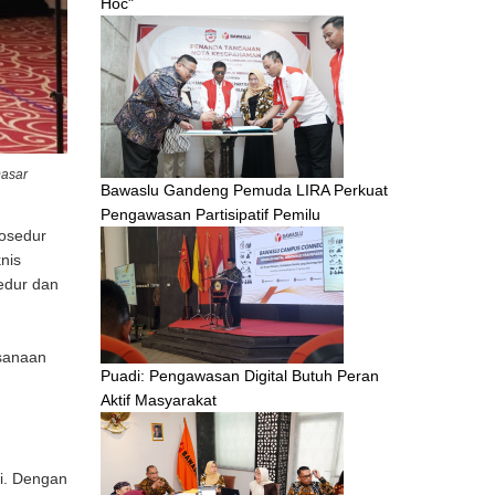
Hoc"
Dasar
Bawaslu Gandeng Pemuda LIRA Perkuat
Pengawasan Partisipatif Pemilu
osedur
nis
edur dan
sanaan
Puadi: Pengawasan Digital Butuh Peran
Aktif Masyarakat
ci. Dengan