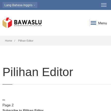
Lang
Bahasa Inggris
Menu
Breadcrumb
Home
Pilihan Editor
Pilihan Editor
Pagination
Previous
‹‹
page
Page 2
Subscribe to Pilihan Editor