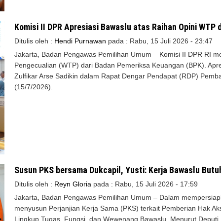
Komisi II DPR Apresiasi Bawaslu atas Raihan Opini WTP 
Ditulis oleh :
Hendi Purnawan
pada :
Rabu, 15 Juli 2026 - 23:47
Jakarta, Badan Pengawas Pemilihan Umum – Komisi II DPR RI me
Pengecualian (WTP) dari Badan Pemeriksa Keuangan (BPK). Apresi
Zulfikar Arse Sadikin dalam Rapat Dengar Pendapat (RDP) Pe
(15/7/2026).
Susun PKS bersama Dukcapil, Yusti: Kerja Bawaslu Butu
Ditulis oleh :
Reyn Gloria
pada :
Rabu, 15 Juli 2026 - 17:59
Jakarta, Badan Pengawas Pemilihan Umum – Dalam mempersiapk
menyusun Perjanjian Kerja Sama (PKS) terkait Pemberian Hak 
Lingkup Tugas, Fungsi, dan Wewenang Bawaslu. Menurut Deputi Bi