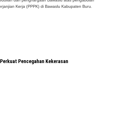
pedulian dan penghargaan Bawaslu atas pengabdian
janjian Kerja (PPPK) di Bawaslu Kabupaten Buru.
” Perkuat Pencegahan Kekerasan