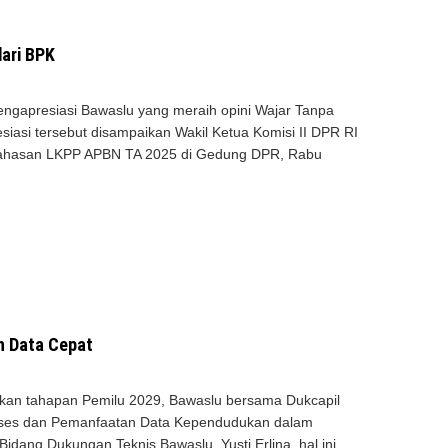
dari BPK
ngapresiasi Bawaslu yang meraih opini Wajar Tanpa
asi tersebut disampaikan Wakil Ketua Komisi II DPR RI
mbahasan LKPP APBN TA 2025 di Gedung DPR, Rabu
h Data Cepat
an tahapan Pemilu 2029, Bawaslu bersama Dukcapil
Akses dan Pemanfaatan Data Kependudukan dalam
dang Dukungan Teknis Bawaslu, Yusti Erlina, hal ini