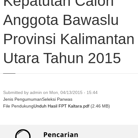
Kepatutan Calon
Anggota Bawaslu
Provinsi Kalimantan
Utara Tahun 2015
Submitted by
admin
on
Mon, 04/13/2015 - 15:44
Jenis Pengumuman
Seleksi Panwas
File Pendukung
Unduh Hasil FPT Kaltara.pdf
(2.46 MB)