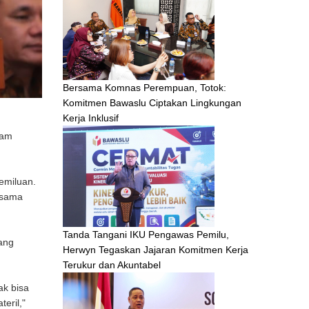
Bersama Komnas Perempuan, Totok:
Komitmen Bawaslu Ciptakan Lingkungan
Kerja Inklusif
lam
emiluan.
rsama
Tanda Tangani IKU Pengawas Pemilu,
ang
Herwyn Tegaskan Jajaran Komitmen Kerja
Terukur dan Akuntabel
ak bisa
eril,"