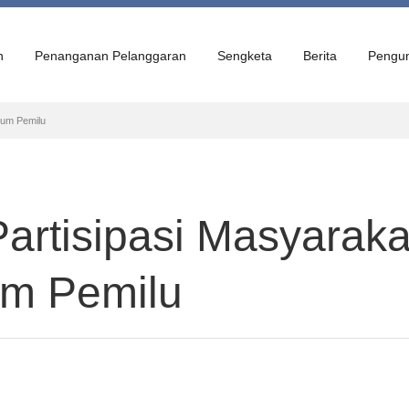
n
Penanganan Pelanggaran
Sengketa
Berita
Pengu
kum Pemilu
Partisipasi Masyarak
m Pemilu