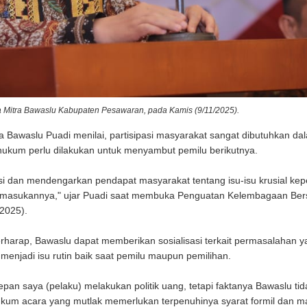
Mitra Bawaslu Kabupaten Pesawaran, pada Kamis (9/11/2025).
awaslu Puadi menilai, partisipasi masyarakat sangat dibutuhkan da
ukum perlu dilakukan untuk menyambut pemilu berikutnya.
asi dan mendengarkan pendapat masyarakat tentang isu-isu krusial kep
dan masukannya," ujar Puadi saat membuka Penguatan Kelembagaan Be
/2025).
erharap, Bawaslu dapat memberikan sosialisasi terkait permasalahan y
 menjadi isu rutin baik saat pemilu maupun pemilihan.
epan saya (pelaku) melakukan politik uang, tetapi faktanya Bawaslu tid
um acara yang mutlak memerlukan terpenuhinya syarat formil dan mat