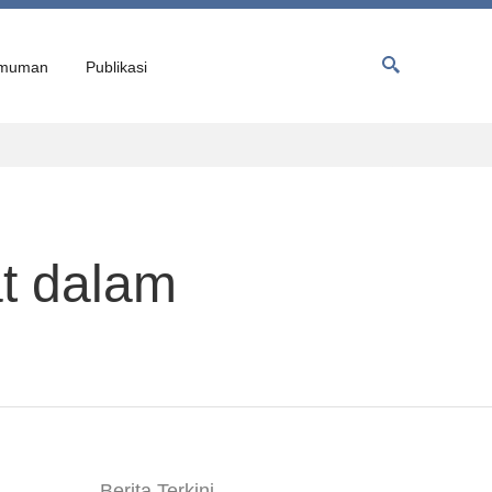
muman
Publikasi
at dalam
Berita Terkini