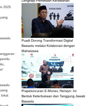
Lengkapi Pemetaan Kerawanan
un 2025
.
 yang
Bawaslu
Puadi Dorong Transformasi Digital
Bawaslu melalui Kolaborasi dengan
Mahasiswa
langgaran
 pemilu
tu,
an'
Bawaslu
ruang
Prapeluncuran E-Monev, Herwyn: Ini
lokal.
Bentuk Keterbukaan dan Tanggung Jawab
Bawaslu
ilayah