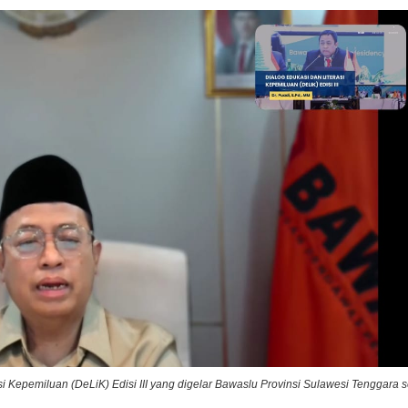
 Kepemiluan (DeLiK) Edisi III yang digelar Bawaslu Provinsi Sulawesi Tenggara 