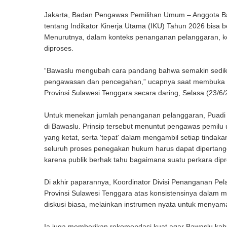
Jakarta, Badan Pengawas Pemilihan Umum – Anggota Ba
tentang Indikator Kinerja Utama (IKU) Tahun 2026 bisa
Menurutnya, dalam konteks penanganan pelanggaran, keb
diproses.
“Bawaslu mengubah cara pandang bahwa semakin sedikit 
pengawasan dan pencegahan,” ucapnya saat membuka Dial
Provinsi Sulawesi Tenggara secara daring, Selasa (23/6/
Untuk menekan jumlah penanganan pelanggaran, Puadi 
di Bawaslu. Prinsip tersebut menuntut pengawas pemilu 
yang ketat, serta 'tepat' dalam mengambil setiap tindak
seluruh proses penegakan hukum harus dapat dipertanggu
karena publik berhak tahu bagaimana suatu perkara dipr
Di akhir paparannya, Koordinator Divisi Penanganan Pel
Provinsi Sulawesi Tenggara atas konsistensinya dalam m
diskusi biasa, melainkan instrumen nyata untuk menyama
Ia juga memberikan rekomendasi kuat agar Bawaslu kab