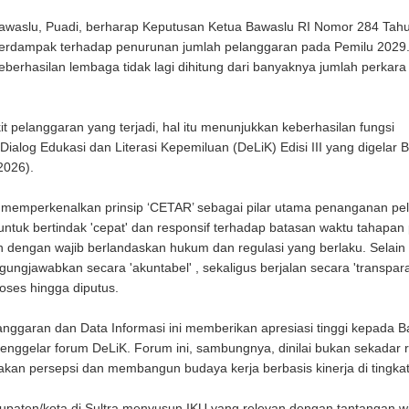
waslu, Puadi, berharap Keputusan Ketua Bawaslu RI Nomor 284 Tah
 berdampak terhadap penurunan jumlah pelanggaran pada Pemilu 2029
erhasilan lembaga tidak lagi dihitung dari banyaknya jumlah perkara
pelanggaran yang terjadi, hal itu menunjukkan keberhasilan fungsi
og Edukasi dan Literasi Kepemiluan (DeLiK) Edisi III yang digelar 
2026).
memperkenalkan prinsip ‘CETAR’ sebagai pilar utama penanganan pe
untuk bertindak 'cepat' dan responsif terhadap batasan waktu tahapan
an dengan wajib berlandaskan hukum dan regulasi yang berlaku. Selain i
ngjawabkan secara 'akuntabel' , sekaligus berjalan secara 'transpar
oses hingga diputus.
anggaran dan Data Informasi ini memberikan apresiasi tinggi kepada 
enggelar forum DeLiK. Forum ini, sambungnya, dinilai bukan sekadar 
kan persepsi dan membangun budaya kerja berbasis kinerja di tingkat 
upaten/kota di Sultra menyusun IKU yang relevan dengan tantangan w