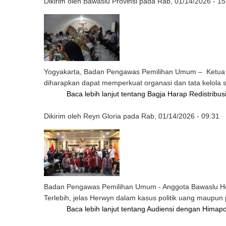
Dikirim oleh
Bawaslu Provinsi
pada
Rab, 01/14/2026 - 15
Yogyakarta
,
Badan Pengawas Pemilihan Umum –
Ketua
diharapkan dapat memperkuat organasi dan tata kelola
Baca lebih lanjut
tentang Bagja Harap Redistribu
Dikirim oleh
Reyn Gloria
pada
Rab, 01/14/2026 - 09:31
Badan Pengawas Pemilihan Umum - Anggota Bawaslu Herw
Terlebih, jelas Herwyn dalam kasus politik uang maupun 
Baca lebih lanjut
tentang Audiensi dengan Himapo