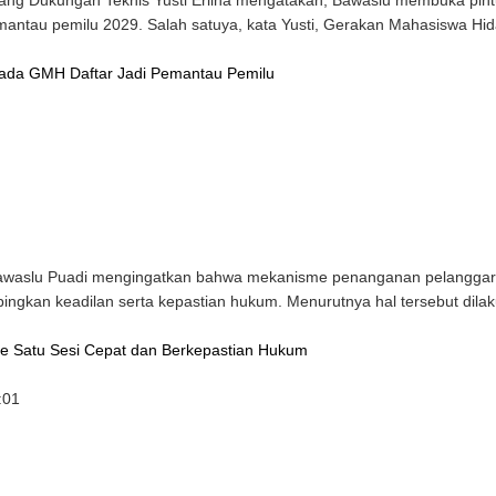
ang Dukungan Teknis Yusti Erlina mengatakan, Bawaslu membuka pint
antau pemilu 2029. Salah satuya, kata Yusti, Gerakan Mahasiswa Hid
pada GMH Daftar Jadi Pemantau Pemilu
awaslu Puadi mengingatkan bahwa mekanisme penanganan pelanggara
ingkan keadilan serta kepastian hukum. Menurutnya hal tersebut dila
e Satu Sesi Cepat dan Berkepastian Hukum
:01