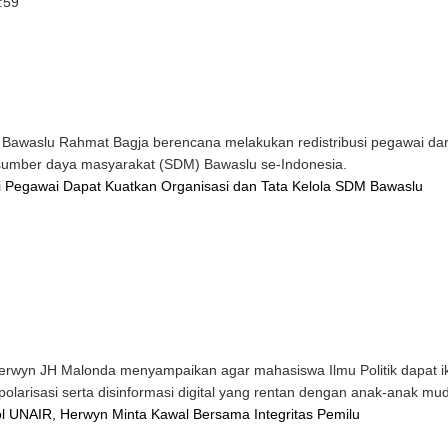
:59
 Bawaslu Rahmat Bagja berencana melakukan redistribusi pegawai dari
 sumber daya masyarakat (SDM) Bawaslu se-Indonesia.
si Pegawai Dapat Kuatkan Organisasi dan Tata Kelola SDM Bawaslu
yn JH Malonda menyampaikan agar mahasiswa Ilmu Politik dapat ikut 
polarisasi serta disinformasi digital yang rentan dengan anak-anak mu
l UNAIR, Herwyn Minta Kawal Bersama Integritas Pemilu