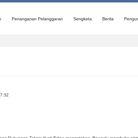
n
Penanganan Pelanggaran
Sengketa
Berita
Pengu
17:32