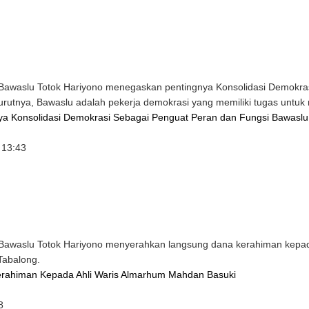
waslu Totok Hariyono menegaskan pentingnya Konsolidasi Demokrasi 
utnya, Bawaslu adalah pekerja demokrasi yang memiliki tugas untuk
nya Konsolidasi Demokrasi Sebagai Penguat Peran dan Fungsi Bawaslu
 13:43
awaslu Totok Hariyono menyerahkan langsung dana kerahiman kepad
Tabalong.
erahiman Kepada Ahli Waris Almarhum Mahdan Basuki
8