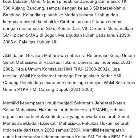
keterbatasan. Umur 5 tahun pindah ke Bandung dan masuk TK
330 Kujang Bandung, sampai dengan kelas 3 SD bersekolah di
Bandung. Kemudian pindah ke Medan selama 1 tahun dan
kemudian pindah kembali ke Cirebon selama 2 tahun sampai
dengan menamatkan SD di Kebon Baru VII, Cirebon. Menamatkan
SMP 2 dan SMA 2 di Bogor. Melanjutkan kuliah pada tahun 1998-
2003 di Fakultas Hukum UI.
Aktif dalam Gerakan Mahasiswa untuk era Reformasi. Ketua Umum
Senat Mahasiswa di Fakultas Hukum, Universitas Indonesia 2001-
2002, Ketua Umum Komisariat HMI FHUI (2000-2001), juga
menjadi Wakil Koordinator Lembaga Pengelolaan Kader HMI
Cabang Depok dan secara bersaman juga menjadi Wakil Sekretaris
Umum PTKP HMI Cabang Depok (2001-2003).
Memiliki kesempatan untuk menjadi Sekretaris Jenderal Ikatan
Senat Mahasiswa Hukum seluruh Indonesia (ISMAHI), sebuah
organisasi berbentuk Konfederasi yang mewadahi seluruh Senat
Mahasiswa/Badan Eksekutif Mahasiswa Fakultas Hukum seluruh
Indonesia dari tahun 2002 sampai 2004. Memiliki kesempatan
untuk berkomunikasi dengan semua Ketua SM FH dan BEM FH di