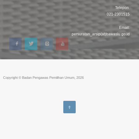
Telepon
021-2301515
Email:
persuratan_arsip(at)bawaslu.go.id
Copyright © Badan Pengawas Pemilihan Umum, 2026