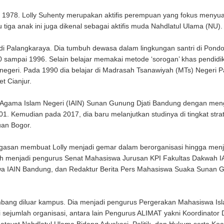
i 1978. Lolly Suhenty merupakan aktifis perempuan yang fokus menyua
u tiga anak ini juga dikenal sebagai aktifis muda Nahdlatul Ulama (NU).
 di Palangkaraya. Dia tumbuh dewasa dalam lingkungan santri di Pond
90 sampai 1996. Selain belajar memakai metode ‘sorogan’ khas pendidi
negeri. Pada 1990 dia belajar di Madrasah Tsanawiyah (MTs) Negeri P
et Cianjur.
titut Agama Islam Negeri (IAIN) Sunan Gunung Djati Bandung dengan me
1. Kemudian pada 2017, dia baru melanjutkan studinya di tingkat stra
uan Bogor.
asan membuat Lolly menjadi gemar dalam berorganisasi hingga menjad
ah menjadi pengurus Senat Mahasiswa Jurusan KPI Fakultas Dakwah I
wa IAIN Bandung, dan Redaktur Berita Pers Mahasiswa Suaka Sunan 
mbang diluar kampus. Dia menjadi pengurus Pergerakan Mahasiswa Is
 sejumlah organisasi, antara lain Pengurus ALIMAT yakni Koordinator D