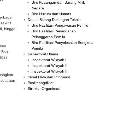
isi
Biro Keuangan dan Barang Milik
Negara
Biro Hukum dan Humas
berbagai
Deputi Bidang Dukungan Teknis
sekutif
Biro Fasilitasi Pengawasan Pemilu
I, hingga
Biro Fasilitasi Penanganan
Pelanggaran Pemilu
Biro Fasilitasi Penyelesaian Sengketa
msel
Pemilu
, Bau-
Inspektorat Utama
2023.
Inspektorat Wilayah I
Inspektorat Wilayah II
Inspektorat Wilayah III
juangkan
Pusat Data dan Informasi
esetaraan
Puslitbangdiklat
Struktur Organisasi