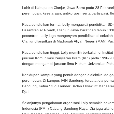
Lahir di Kabupaten Cianjur, Jawa Barat pada 28 Februar
perempuan, kesetaraan, antikorupsi, serta partisipasi. Ib
Pada pendidikan formal, Lolly mengawali pendidikan SD
Pesantren Ar Riyadh, Cianjur, Jawa Barat dari tahun 19
pesantren, Lolly juga mengenyam pendidikan di sekolah 
Cianjur dilanjutkan di Madrasah Aliyah Negeri (MAN) Pac
Pada pendidikan tinggi, Lolly memilih berkuliah di Ins
jurusan Komunikasi Penyiaran Islam (KPI) pada 1996-200
dengan mengambil jurusan Ilmu Hukum Universitas Pak
Kehidupan kampus yang penuh dengan dialektika ide gag
perempuan. Di kampus IAIN Bandung, tercatat dia pern
Bandung, Ketua Studi Gender Badan Eksekutif Mahasis
Djati.
Selanjutnya pengalaman organisasi Lolly semakin beke
Indonesia (PMII) Cabang Bandung Raya. Dia juga aktif di