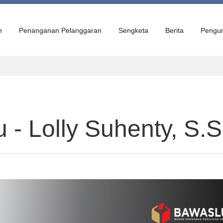
n
Penanganan Pelanggaran
Sengketa
Berita
Pengu
- Lolly Suhenty, S.So