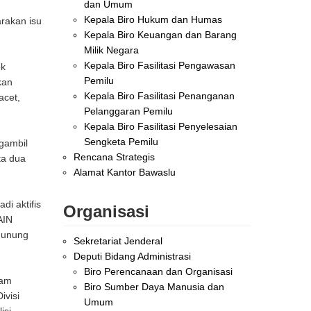
dan Umum
Kepala Biro Hukum dan Humas
rakan isu
Kepala Biro Keuangan dan Barang
Milik Negara
Kepala Biro Fasilitasi Pengawasan
ok
Pemilu
kan
Kepala Biro Fasilitasi Penanganan
acet,
Pelanggaran Pemilu
Kepala Biro Fasilitasi Penyelesaian
Sengketa Pemilu
ngambil
Rencana Strategis
ta dua
Alamat Kantor Bawaslu
i aktifis
Organisasi
AIN
Gunung
Sekretariat Jenderal
Deputi Bidang Administrasi
Biro Perencanaan dan Organisasi
lam
Biro Sumber Daya Manusia dan
ivisi
Umum