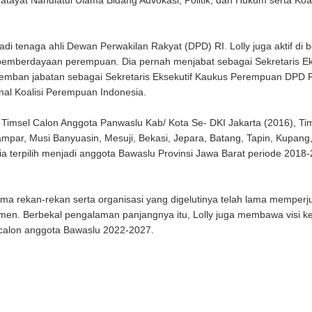
atayat Nahdlatul Ulama Bidang Advokasi, Politik, dan Hukum serta Koal
di tenaga ahli Dewan Perwakilan Rakyat (DPD) RI. Lolly juga aktif di 
emberdayaan perempuan. Dia pernah menjabat sebagai Sekretaris Ek
mban jabatan sebagai Sekretaris Eksekutif Kaukus Perempuan DPD R
ional Koalisi Perempuan Indonesia.
 Timsel Calon Anggota Panwaslu Kab/ Kota Se- DKI Jakarta (2016), Ti
par, Musi Banyuasin, Mesuji, Bekasi, Jepara, Batang, Tapin, Kupang
 terpilih menjadi anggota Bawaslu Provinsi Jawa Barat periode 2018-
sama rekan-rekan serta organisasi yang digelutinya telah lama memper
emen. Berbekal pengalaman panjangnya itu, Lolly juga membawa visi k
 calon anggota Bawaslu 2022-2027.