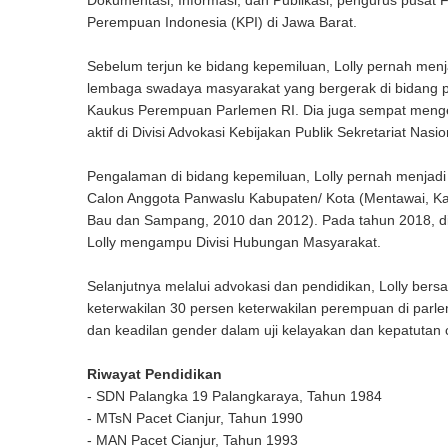
Dokumentasi, Informasi, dan Publikasi, pengurus pusat F
Perempuan Indonesia (KPI) di Jawa Barat.
Sebelum terjun ke bidang kepemiluan, Lolly pernah menja
lembaga swadaya masyarakat yang bergerak di bidang p
Kaukus Perempuan Parlemen RI. Dia juga sempat menge
aktif di Divisi Advokasi Kebijakan Publik Sekretariat Nas
Pengalaman di bidang kepemiluan, Lolly pernah menjadi
Calon Anggota Panwaslu Kabupaten/ Kota (Mentawai, Kam
Bau dan Sampang, 2010 dan 2012). Pada tahun 2018, dia
Lolly mengampu Divisi Hubungan Masyarakat.
Selanjutnya melalui advokasi dan pendidikan, Lolly ber
keterwakilan 30 persen keterwakilan perempuan di parl
dan keadilan gender dalam uji kelayakan dan kepatutan
Riwayat Pendidikan
- SDN Palangka 19 Palangkaraya, Tahun 1984
- MTsN Pacet Cianjur, Tahun 1990
- MAN Pacet Cianjur, Tahun 1993