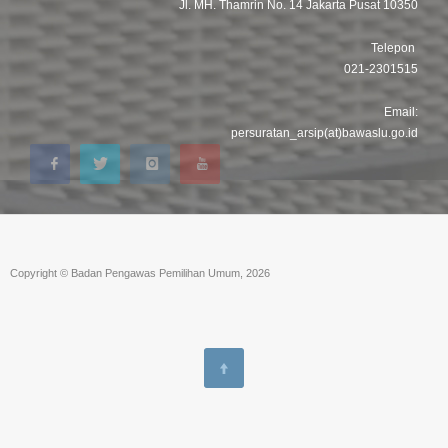
Jl. MH. Thamrin No. 14 Jakarta Pusat 10350
Telepon
021-2301515
Email:
persuratan_arsip(at)bawaslu.go.id
Copyright © Badan Pengawas Pemilihan Umum, 2026