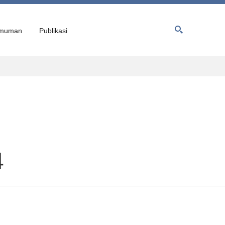
muman
Publikasi
4