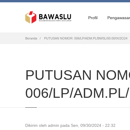
Profil
Pengawasa
Breadcrumb
Beranda
PUTUSAN NOMOR: 006/LP/ADM.PL/BWSL/00.00/IX/2O24
PUTUSAN NOM
006/LP/ADM.PL/
Dikirim oleh
admin
pada
Sen, 09/30/2024 - 22:32