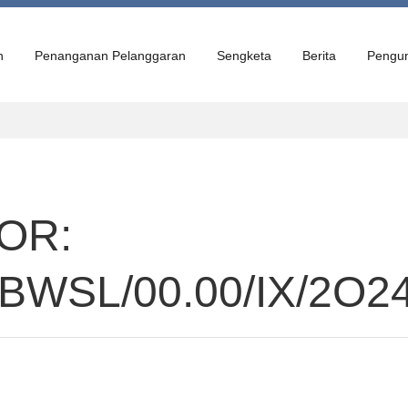
n
Penanganan Pelanggaran
Sengketa
Berita
Pengu
OR:
BWSL/00.00/IX/2O2