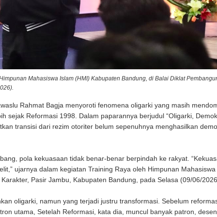
 Himpunan Mahasiswa Islam (HMI) Kabupaten Bandung, di Balai Diklat Pembang
026).
aslu Rahmat Bagja menyoroti fenomena oligarki yang masih mendom
ih sejak Reformasi 1998. Dalam paparannya berjudul “Oligarki, Demok
kan transisi dari rezim otoriter belum sepenuhnya menghasilkan demo
mbang, pola kekuasaan tidak benar-benar berpindah ke rakyat. “Kekua
k elit,” ujarnya dalam kegiatan Training Raya oleh Himpunan Mahasiswa
 Karakter, Pasir Jambu, Kabupaten Bandung, pada Selasa (09/06/2026
 oligarki, namun yang terjadi justru transformasi. Sebelum reformasi
ron utama, Setelah Reformasi, kata dia, muncul banyak patron, desent