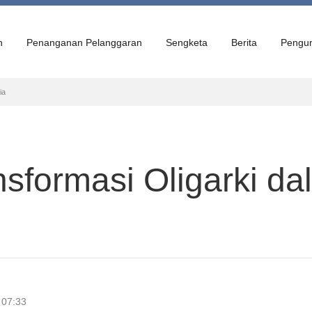
n
Penanganan Pelanggaran
Sengketa
Berita
Pengu
ia
nsformasi Oligarki d
 07:33