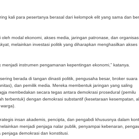
ing kali para pesertanya berasal dari kelompok elit yang sama dan be
eh modal ekonomi, akses media, jaringan patronase, dan organisasi p
kyat, melainkan investasi politik yang diharapkan menghasilkan akses
lik menjadi instrumen pengamanan kepentingan ekonomi,” katanya.
ring berada di tangan dinasti politik, pengusaha besar, broker suara
omunitas), dan pemilik media. Mereka membentuk jaringan yang saling
Bagja membedakan secara tegas antara demokrasi prosedural (pemilu
ntah terbentuk) dengan demokrasi substantif (kesetaraan kesempatan, 
 warga).
rategis insan akademis, pencipta, dan pengabdi khususnya dalam kon
lainkan menjadi penjaga nalar publik, penyampai kebenaran, penga
 penjaga demokrasi dan konstitusi.