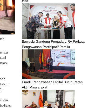
Hoc"
unan
Bawaslu Gandeng Pemuda LIRA Perkuat
Pengawasan Partisipatif Pemilu
inasi
rasi
krasi
saan
Puadi: Pengawasan Digital Butuh Peran
 Islam
Aktif Masyarakat
).
, dia
ralisasi