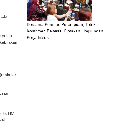
rada
Bersama Komnas Perempuan, Totok:
Komitmen Bawaslu Ciptakan Lingkungan
olitik.
Kerja Inklusif
 kebijakan
 (makelar
akses
teks HMI.
wal