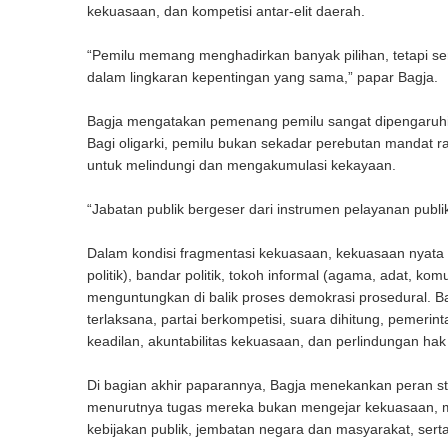
kekuasaan, dan kompetisi antar-elit daerah.
“Pemilu memang menghadirkan banyak pilihan, tetapi ser
dalam lingkaran kepentingan yang sama,” papar Bagja.
Bagja mengatakan pemenang pemilu sangat dipengaruhi ol
Bagi oligarki, pemilu bukan sekadar perebutan mandat ra
untuk melindungi dan mengakumulasi kekayaan.
“Jabatan publik bergeser dari instrumen pelayanan pub
Dalam kondisi fragmentasi kekuasaan, kekuasaan nyata se
politik), bandar politik, tokoh informal (agama, adat, k
menguntungkan di balik proses demokrasi prosedural. 
terlaksana, partai berkompetisi, suara dihitung, pemeri
keadilan, akuntabilitas kekuasaan, dan perlindungan hak
Di bagian akhir paparannya, Bagja menekankan peran st
menurutnya tugas mereka bukan mengejar kekuasaan, me
kebijakan publik, jembatan negara dan masyarakat, serta