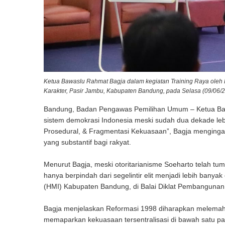
Ketua Bawaslu Rahmat Bagja dalam kegiatan Training Raya oleh
Karakter, Pasir Jambu, Kabupaten Bandung, pada Selasa (09/06/2
Bandung, Badan Pengawas Pemilihan Umum – Ketua Baw
sistem demokrasi Indonesia meski sudah dua dekade leb
Prosedural, & Fragmentasi Kekuasaan”, Bagja mengingat
yang substantif bagi rakyat.
Menurut Bagja, meski otoritarianisme Soeharto telah tu
hanya berpindah dari segelintir elit menjadi lebih banya
(HMI) Kabupaten Bandung, di Balai Diklat Pembangunan
Bagja menjelaskan Reformasi 1998 diharapkan melemahkan
memaparkan kekuasaan tersentralisasi di bawah satu pat