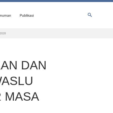
muman
Publikasi
2028
KAN DAN
WASLU
R MASA