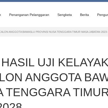
n
Penanganan Pelanggaran
Sengketa
Berita
Pengu
CALON ANGGOTA BAWASLU PROVINSI NUSA TENGGARA TIMUR MASA JABATAN 2023-
ASIL UJI KELAYA
ALON ANGGOTA BA
A TENGGARA TIMU
2028