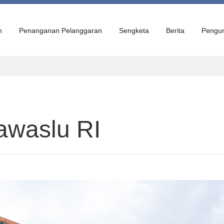
n
Penanganan Pelanggaran
Sengketa
Berita
Pengu
awaslu RI