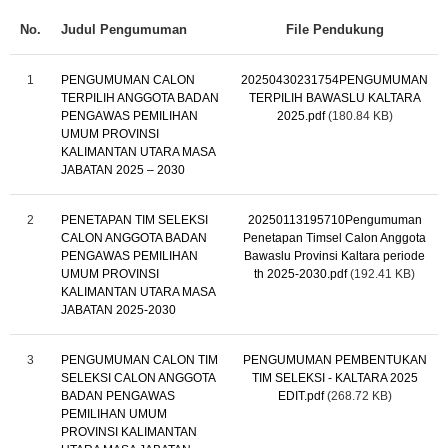
No.
Judul Pengumuman
File Pendukung
1
PENGUMUMAN CALON
20250430231754PENGUMUMAN
TERPILIH ANGGOTA BADAN
TERPILIH BAWASLU KALTARA
PENGAWAS PEMILIHAN
2025.pdf
(180.84 KB)
UMUM PROVINSI
KALIMANTAN UTARA MASA
JABATAN 2025 – 2030
2
PENETAPAN TIM SELEKSI
20250113195710Pengumuman
CALON ANGGOTA BADAN
Penetapan Timsel Calon Anggota
PENGAWAS PEMILIHAN
Bawaslu Provinsi Kaltara periode
UMUM PROVINSI
th 2025-2030.pdf
(192.41 KB)
KALIMANTAN UTARA MASA
JABATAN 2025-2030
3
PENGUMUMAN CALON TIM
PENGUMUMAN PEMBENTUKAN
SELEKSI CALON ANGGOTA
TIM SELEKSI - KALTARA 2025
BADAN PENGAWAS
EDIT.pdf
(268.72 KB)
PEMILIHAN UMUM
PROVINSI KALIMANTAN